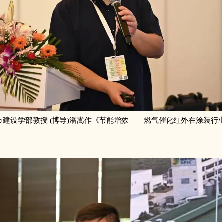
市建设学部教授 (博导)潘嵩作《节能增效——燃气催化红外在涂装行