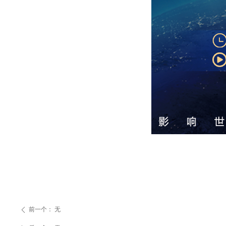
前一个：
无
ꄴ