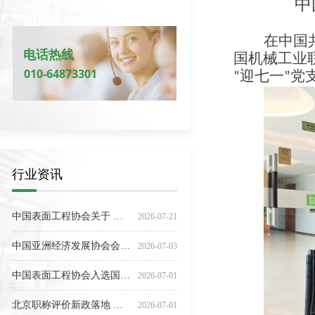
中
在中国
电话热线
国机械工业
010-64873301
“迎七一”
行业资讯
中共中央 国务院印发《关于加强新时代社会工作的意见》
提质增效 数智赋能 持续推进行业可持续发展——中国表面工程协会七届二次理事（扩大）会议在上海召开
【深入贯彻中央八项规定精神学习教育】学习问答•加强党的作风建设⑥"四风"是指哪"四风"？具体表现是什么？
关于《热障涂层热冲击寿命测试方法》团体标准 拟立项的公示
中央社会工作部召开《中共中央 国务院关于加强新时代社会工作的意见》学习贯彻工作部署推进会
关于举办2026中国粉末渗镀技术大会暨第二届会员代表大会的通知（第二轮）
国务院关于印发《实施就业优先战略 “十五五”规划》的通知
2026中国表面工程协会科技装备分会第二次会员代表大会在成都成功召开
关于加强表面工程行业安全生产工作的提示
中国国际跨国公司促进会常务副会长张笑宇接受纪律审查和监察调查
中国国际跨国公司促进会常务副会长张笑宇接受纪律审查和监察调查
中国表面工程协会关于发布2026年协会团体标准制（修）订计划的通知
关于对《无氰镀银层通用规范（征求意见稿）》等3项团体标准征求意见的函
关于征集《镁合金自修复膜工艺规范》团体标准起草单位的通知
第二十八届国际热喷涂研讨会（ITSS′2025）暨第二十九届全国热喷涂年会（CNTSC′2025）成功召开
2025-04-15
2026-07-30
2026-07-27
2026-07-24
2026-06-22
2026-06-18
2026-06-03
2026-06-03
2026-06-01
2026-05-29
2026-05-27
2026-05-26
2026-05-20
2026-05-19
2026-05-19
中国表面工程协会关于 坚决抵制非法社会组织、配合做好打击整治工作的公告
2026-07-21
中国亚洲经济发展协会会长权顺基接受纪律审查和监察调查
2026-07-03
中国表面工程协会入选国家科技成果登记机构 赋能表面工程产业创新成果转化—— 依托官方登记平台 助力行业新质生产力加速培育
2026-07-01
北京职称评价新政落地 社会组织人才参评渠道全面畅通——中国表面工程协会积极响应助力行业人才发展
2026-07-01