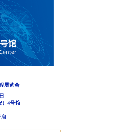
面工程展览会
3日
安）4号馆
开启