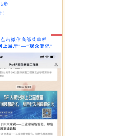
几步
!
点击
微信底部菜单栏
网上展厅”—“观众登记
”