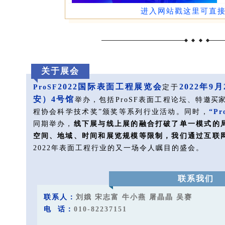
进入网站戳这里可直
关于展会
2022国际表面工程展览会
2022年9月
ProSF
定于
安）4号馆
举办，包括ProSF表面工程论坛、
特邀买
程协会科学技术奖”颁奖等系列行业活动。同
时，
“P
同期举办，
线下展与线上展的融合打破了单一模式的
空间、地域、时间和展览规模等限制，我们通过互联
2022年表面工程行业的又一场令人瞩目的盛会。
联系我们
联系人：
刘娥 宋志富 牛小燕 屠晶晶 吴赛
电 话：
010-82237151