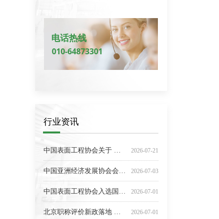
电话热线
010-64873301
行业资讯
中共中央 国务院印发《关于加强新时代社会工作的意见》
提质增效 数智赋能 持续推进行业可持续发展——中国表面工程协会七届二次理事（扩大）会议在上海召开
【深入贯彻中央八项规定精神学习教育】学习问答•加强党的作风建设⑥"四风"是指哪"四风"？具体表现是什么？
关于《热障涂层热冲击寿命测试方法》团体标准 拟立项的公示
中央社会工作部召开《中共中央 国务院关于加强新时代社会工作的意见》学习贯彻工作部署推进会
关于举办2026中国粉末渗镀技术大会暨第二届会员代表大会的通知（第二轮）
国务院关于印发《实施就业优先战略 “十五五”规划》的通知
2026中国表面工程协会科技装备分会第二次会员代表大会在成都成功召开
关于加强表面工程行业安全生产工作的提示
中国国际跨国公司促进会常务副会长张笑宇接受纪律审查和监察调查
中国国际跨国公司促进会常务副会长张笑宇接受纪律审查和监察调查
中国表面工程协会关于发布2026年协会团体标准制（修）订计划的通知
关于对《无氰镀银层通用规范（征求意见稿）》等3项团体标准征求意见的函
关于征集《镁合金自修复膜工艺规范》团体标准起草单位的通知
第二十八届国际热喷涂研讨会（ITSS′2025）暨第二十九届全国热喷涂年会（CNTSC′2025）成功召开
2025-04-15
2026-07-30
2026-07-27
2026-07-24
2026-06-22
2026-06-18
2026-06-03
2026-06-03
2026-06-01
2026-05-29
2026-05-27
2026-05-26
2026-05-20
2026-05-19
2026-05-19
中国表面工程协会关于 坚决抵制非法社会组织、配合做好打击整治工作的公告
2026-07-21
中国亚洲经济发展协会会长权顺基接受纪律审查和监察调查
2026-07-03
中国表面工程协会入选国家科技成果登记机构 赋能表面工程产业创新成果转化—— 依托官方登记平台 助力行业新质生产力加速培育
2026-07-01
北京职称评价新政落地 社会组织人才参评渠道全面畅通——中国表面工程协会积极响应助力行业人才发展
2026-07-01