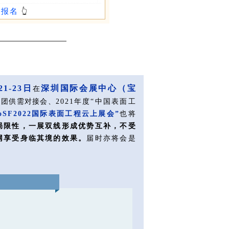
接报名
👆
21-23日
深圳国际会展中心（宝
在
家团供需对接会、
2021年度“中国表面工
roSF2022国际表面工程云上展会”
也将
局限性，一展双线形成优势互补，不受
网享受身临其境的效果。
届时亦将会是