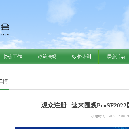
协会工作
政策法规
标准/培训
展会活动
详情
观众注册 | 速来围观ProSF2
创建时间：
2022-07-09
09