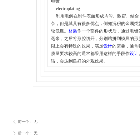
电镀
electroplating
利用电解在制件表面形成均匀、致密、结合
杂，但是其具有很多优点，例如沉积的金属类
较低廉。
材质
作一个部件的形状后，通过电镀
毫米，之后将形腔切开，分别镶拼到模具的形
限上会有特殊的效果，满足
设计
的需要，通常
质量要求较高的通常都采用这样的手段作
设计
话，会达到良好的外观效果。
前一个：
无
ꄴ
后一个：
无
ꄲ