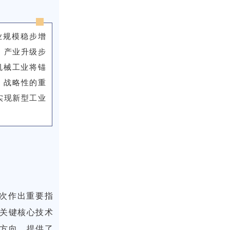
业规模稳步增
，产业升级步
机械工业将锚
、战略性的重
实现新型工业
次作出重要指
把关键核心技术
进方向、提供了