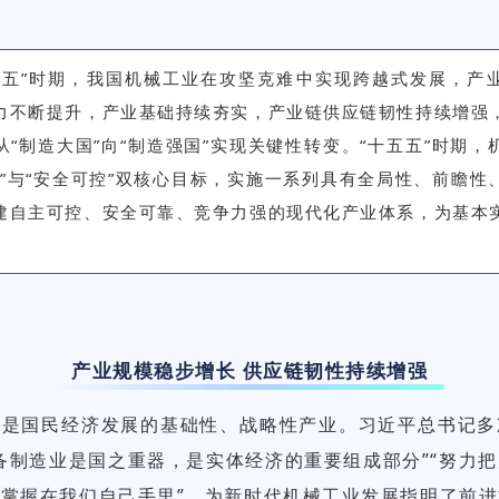
四五”时期，我国机械工业在攻坚克难中实现跨越式发展，产
力不断提升，产业基础持续夯实，产业链供应链韧性持续增强
从“制造大国”向“制造强国”实现关键性转变。“十五五”时期，
领”与“安全可控”双核心目标，实施一系列具有全局性、前瞻性
建自主可控、安全可靠、竞争力强的现代化产业体系，为基本
。
产业规模稳步增长 供应链韧性持续增强
业是国民经济发展的基础性、战略性产业。习近平总书记多
备制造业是国之重器，是实体经济的重要组成部分”“努力
掌握在我们自己手里”，为新时代机械工业发展指明了前