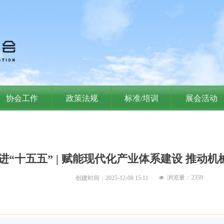
协会工作
政策法规
标准/培训
展会活动
奋进“十五五” | 赋能现代化产业体系建设 推动
浏览量：
2359
创建时间：
2025-12-08
15:11
넶