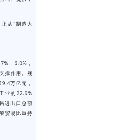
，正从“制造大
7%、6.0%，
支撑作用。规
9.4万亿元，
业的22.9%
贸易进出口总额
一般贸易比重持