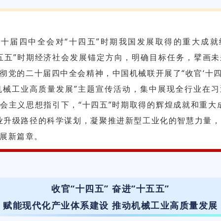
二十届四中全会对“十四五”时期我国发展取得的重大成就
五五”时期经济社会发展锚定方向，明确目标任务，擘画
彻党的二十届四中全会精神，中国机械联开展了“收官‘十四五
机械工业高质量发展”主题宣传活动，集中展现全行业在
会主义思想指引下，“十四五”时期取得的辉煌成就和重大
业升级路径的科学谋划，凝聚推进新型工业化的智慧力量
展新篇章。
收官“十四五” 奋进“十五五”
赋能现代化产业体系建设 推动机械工业高质量发展