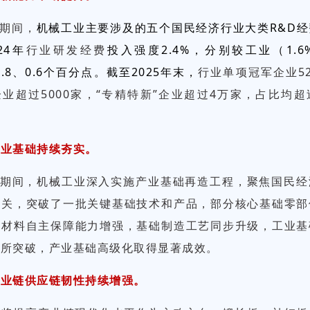
”期间，
机械工业主要涉及的五个国民经济行业大类R&D
24年
行业研发经费
投入强度2.4%，分别较工业（1.
0.8、0.6个百分点。截至2025年末，
行业单项冠军企业5
企业超过5000家，“专精特新”企业超过4万家，占比均
产业基础持续夯实。
”期间，机械工业深入实施产业基础再造工程，聚焦国民
攻关，突破了一批关键基础技术和产品，部分核心基础零部
础材料自主保障能力增强，基础制造工艺同步升级，工业基
有所突破，产业基础高级化取得显著成效。
产业链供应链韧性持续增强。